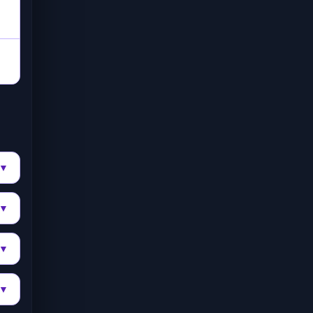
▼
▼
▼
▼