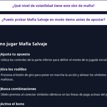
¿Qué nivel de volatilidad tiene este slot de mafia?
¿Puedo probar Mafia Salvaje en modo demo antes de apostar?
o jugar Mafia Salvaje
Ajusta tu apuesta
Utiliza los controles de la parte inferior para definir el monto de tu jugada inicial
Gira los rodillos
Presiona el botón de giro para poner en marcha la acción y alinear los símbolos
mafiosos.
Busca combinaciones
Obtén premios al conectar símbolos idénticos en las líneas de pago activas del 
Activa el bono