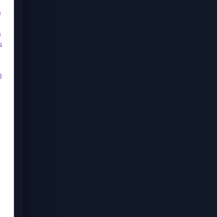
a
a
s
l
n