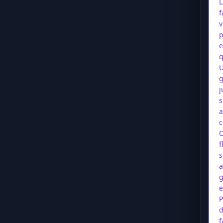
L
f
v
p
e
q
U
g
j
s
a
c
O
f
s
a
g
e
P
d
f