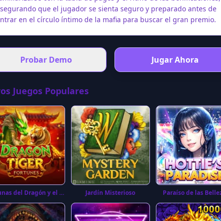
segurando que el jugador se sienta seguro y preparado antes de
ntrar en el círculo íntimo de la mafia para buscar el gran premio.
Probar Demo
Jugar Ahora
os Juegos Populares
Fortunas del Dragón y el Tigre
Jardín Misterioso
Paraíso de las Belle