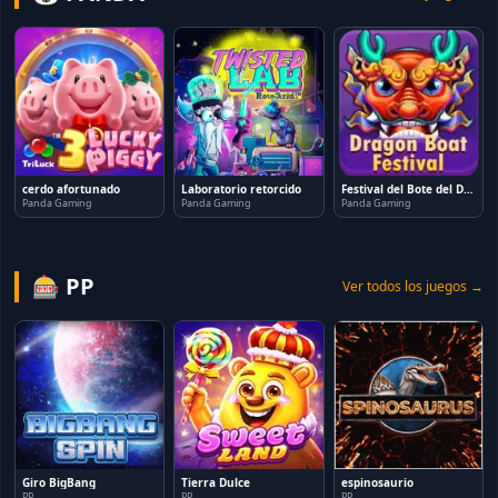
cerdo afortunado
Laboratorio retorcido
Festival del Bote del Dragón
Panda Gaming
Panda Gaming
Panda Gaming
🎰 PP
Ver todos los juegos →
Giro BigBang
Tierra Dulce
espinosaurio
PP
PP
PP