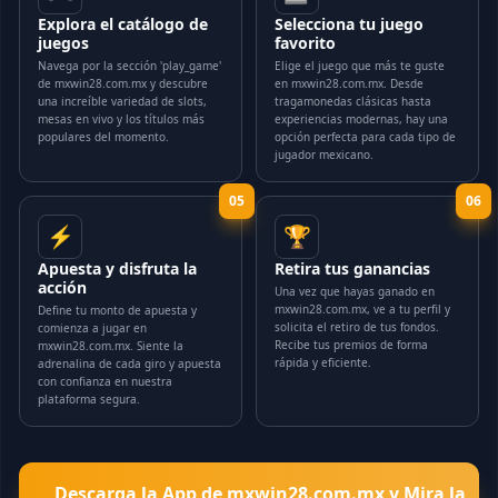
Explora el catálogo de
Selecciona tu juego
juegos
favorito
Navega por la sección 'play_game'
Elige el juego que más te guste
de mxwin28.com.mx y descubre
en mxwin28.com.mx. Desde
una increíble variedad de slots,
tragamonedas clásicas hasta
mesas en vivo y los títulos más
experiencias modernas, hay una
populares del momento.
opción perfecta para cada tipo de
jugador mexicano.
05
06
⚡
🏆
Apuesta y disfruta la
Retira tus ganancias
acción
Una vez que hayas ganado en
mxwin28.com.mx, ve a tu perfil y
Define tu monto de apuesta y
solicita el retiro de tus fondos.
comienza a jugar en
Recibe tus premios de forma
mxwin28.com.mx. Siente la
rápida y eficiente.
adrenalina de cada giro y apuesta
con confianza en nuestra
plataforma segura.
Descarga la App de mxwin28.com.mx y Mira la