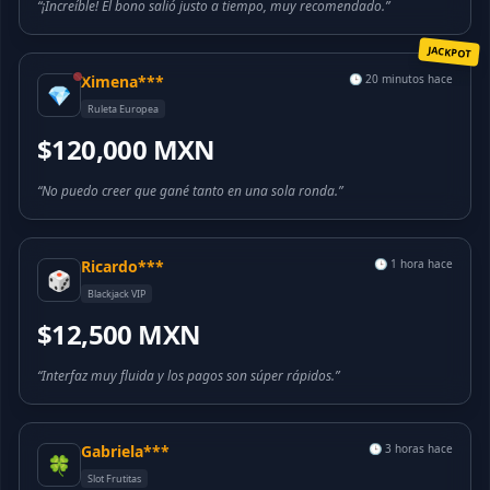
“¡Increíble! El bono salió justo a tiempo, muy recomendado.”
JACKPOT
Ximena***
🕒 20 minutos hace
💎
Ruleta Europea
$120,000 MXN
“No puedo creer que gané tanto en una sola ronda.”
Ricardo***
🕒 1 hora hace
🎲
Blackjack VIP
$12,500 MXN
“Interfaz muy fluida y los pagos son súper rápidos.”
Gabriela***
🕒 3 horas hace
🍀
Slot Frutitas