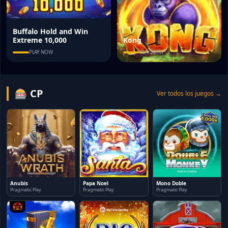
Buffalo Hold and Win
Extreme 10,000
Kong
PLAY NOW
PLAY NOW
🎰 CP
Ver todos los juegos →
Anubis
Papa Noel
Mono Doble
Pragmatic Play
Pragmatic Play
Pragmatic Play