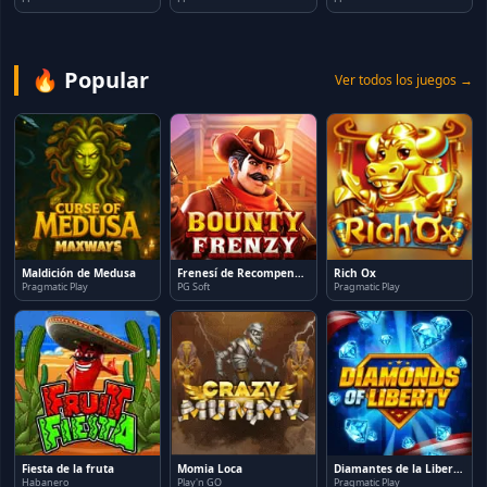
🔥 Popular
Ver todos los juegos →
Maldición de Medusa
Frenesí de Recompensas
Rich Ox
Pragmatic Play
PG Soft
Pragmatic Play
Fiesta de la fruta
Momia Loca
Diamantes de la Libertad
Habanero
Play'n GO
Pragmatic Play