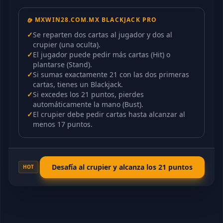
MXWIN28.COM.MX BLACKJACK PRO
Se reparten dos cartas al jugador y dos al
crupier (una oculta).
El jugador puede pedir más cartas (Hit) o
plantarse (Stand).
Si sumas exactamente 21 con las dos primeras
cartas, tienes un Blackjack.
Si excedes los 21 puntos, pierdes
automáticamente la mano (Bust).
El crupier debe pedir cartas hasta alcanzar al
menos 17 puntos.
Desafía al crupier y alcanza los 21 puntos
HOT