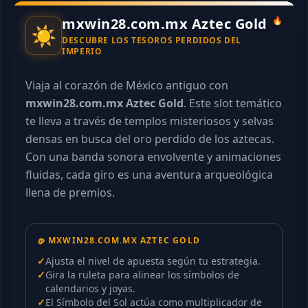
mxwin28.com.mx Aztec Gold
🔥
☀️
DESCUBRE LOS TESOROS PERDIDOS DEL
IMPERIO
Viaja al corazón de México antiguo con
mxwin28.com.mx Aztec Gold
. Este slot temático
te lleva a través de templos misteriosos y selvas
densas en busca del oro perdido de los aztecas.
Con una banda sonora envolvente y animaciones
fluidas, cada giro es una aventura arqueológica
llena de premios.
MXWIN28.COM.MX AZTEC GOLD
Ajusta el nivel de apuesta según tu estrategia.
Gira la ruleta para alinear los símbolos de
calendarios y joyas.
El Símbolo del Sol actúa como multiplicador de