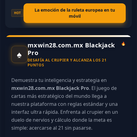
La emoción de la ruleta europea en tu
HOT
móvil
mxwin28.com.mx Blackjack
🔥
♠️
Pro
DESAFÍA AL CRUPIER Y ALCANZA LOS 21
PUNTOS
Demuestra tu inteligencia y estrategia en
mxwin28.com.mx Blackjack Pro
. El juego de
cartas más estratégico del mundo llega a
nuestra plataforma con reglas estándar y una
interfaz ultra rápida. Enfrenta al crupier en un
duelo de nervios y cálculo donde la meta es
simple: acercarse al 21 sin pasarse.