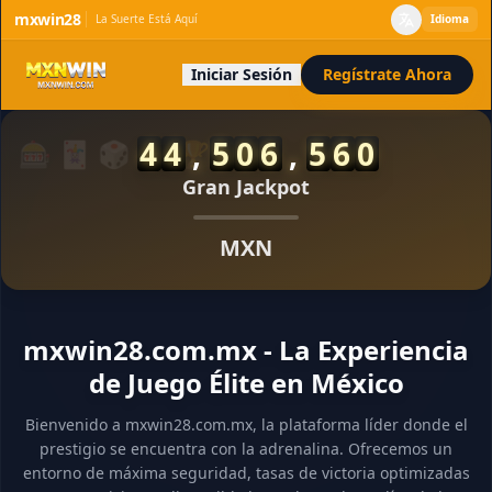
29/06/2026 Ren*** retiro exitoso 4,100 MXN 💸
mxwin28
La Suerte Está Aquí
Idioma
29/06/2026 Gae*** gano 21,000 MXN 💰
29/06/2026 Seb*** recibio bono 850 MXN ✨
Iniciar Sesión
Regístrate Ahora
29/06/2026 Ang*** recibio reembolso 1,300 MXN 💵
29/06/2026 Seba*** pego el jackpot de 144,000 MXN 🎰
Gana en Grande
29/06/2026 Edu*** retiro exitoso 14,400 MXN ✅
4
4
,
5
8
0
,
6
6
0
🎰 🃏 🎲 💰 🏆
con mxwin
29/06/2026 Jua*** recibio bono 1,200 MXN ✨
Gran Jackpot
29/06/2026 Rena*** retiro exitoso 11,600 MXN ✅
29/06/2026 Renat*** pego el jackpot de 240,000 MXN 🚀
MXN
29/06/2026 Ala*** recibio reembolso 1,240 MXN 🎊
29/06/2026 Alo*** recibio reembolso 340 MXN 💵
29/06/2026 Sebas*** gano 14,500 MXN 🔥
29/06/2026 Alan*** recibio bono 750 MXN 🎁
mxwin28.com.mx - La Experiencia
29/06/2026 Mon*** pego el jackpot de 190,000 MXN 🎰
de Juego Élite en México
29/06/2026 Juan*** gano 24,000 MXN 🔥
29/06/2026 AlanN*** pego el jackpot de 113,000 MXN 🎰
Bienvenido a mxwin28.com.mx, la plataforma líder donde el
29/06/2026 JuanF*** gano 11,000 MXN 🏆
prestigio se encuentra con la adrenalina. Ofrecemos un
29/06/2026 Renata*** recibio reembolso 760 MXN 💵
entorno de máxima seguridad, tasas de victoria optimizadas
29/06/2026 JuanS*** pego el jackpot de 34,000 MXN 🚀