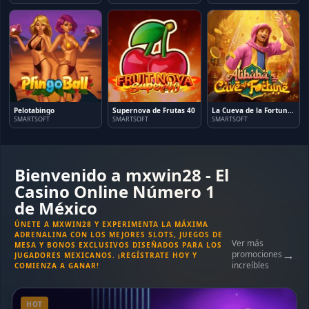
Pelotabingo
Supernova de Frutas 40
La Cueva de la Fortuna de Alibaba
SMARTSOFT
SMARTSOFT
SMARTSOFT
Bienvenido a mxwin28 - El
Casino Online Número 1
de México
ÚNETE A MXWIN28 Y EXPERIMENTA LA MÁXIMA
ADRENALINA CON LOS MEJORES SLOTS, JUEGOS DE
Ver más
MESA Y BONOS EXCLUSIVOS DISEÑADOS PARA LOS
→
promociones
JUGADORES MEXICANOS. ¡REGÍSTRATE HOY Y
increíbles
COMIENZA A GANAR!
HOT