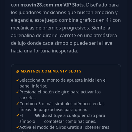
con
mxwin28.com.mx VIP Slots
. Diseñado para
los jugadores mexicanos que buscan emoción y
elegancia, este juego combina gráficos en 4K con
mecánicas de premios progresivos. Siente la
adrenalina de girar el carrete en una atmósfera
de lujo donde cada símbolo puede ser la llave
hacia una fortuna inesperada.
MXWIN28.COM.MX VIP SLOTS
Selecciona tu monto de apuesta inicial en el
panel inferior.
Presiona el botón de giro para activar los
carretes.
Combina 3 o más símbolos idénticos en las
líneas de pago activas para ganar.
El
Wild
sustituye a cualquier otro para
símbolo
completar combinaciones.
Activa el modo de Giros Gratis al obtener tres