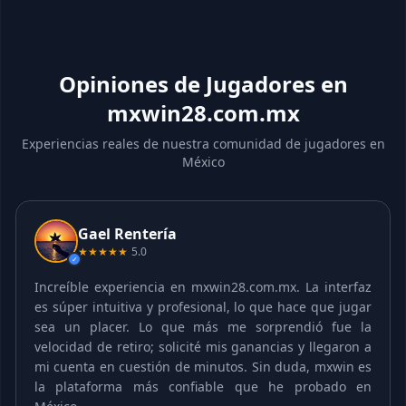
Opiniones de Jugadores en
mxwin28.com.mx
Experiencias reales de nuestra comunidad de jugadores en
México
Gael Rentería
★★★★★
5.0
✓
Increíble experiencia en mxwin28.com.mx. La interfaz
es súper intuitiva y profesional, lo que hace que jugar
sea un placer. Lo que más me sorprendió fue la
velocidad de retiro; solicité mis ganancias y llegaron a
mi cuenta en cuestión de minutos. Sin duda, mxwin es
la plataforma más confiable que he probado en