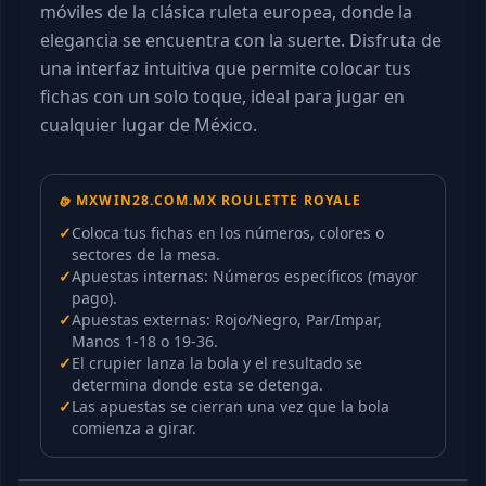
móviles de la clásica ruleta europea, donde la
elegancia se encuentra con la suerte. Disfruta de
una interfaz intuitiva que permite colocar tus
fichas con un solo toque, ideal para jugar en
cualquier lugar de México.
MXWIN28.COM.MX ROULETTE ROYALE
Coloca tus fichas en los números, colores o
sectores de la mesa.
Apuestas internas: Números específicos (mayor
pago).
Apuestas externas: Rojo/Negro, Par/Impar,
Manos 1-18 o 19-36.
El crupier lanza la bola y el resultado se
determina donde esta se detenga.
Las apuestas se cierran una vez que la bola
comienza a girar.