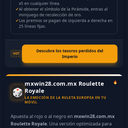
x5 en cualquier línea.
Al obtener el símbolo de la Pirámide, entras al
minijuego de recolección de oro.
Los premios se pagan de izquierda a derecha en
25 líneas fijas.
Descubre los tesoros perdidos del
HOT
Imperio
mxwin28.com.mx Roulette
🔥
🎲
Royale
LA EMOCIÓN DE LA RULETA EUROPEA EN TU
MÓVIL
Apuesta al rojo o al negro en
mxwin28.com.mx
Roulette Royale
. Una versión optimizada para