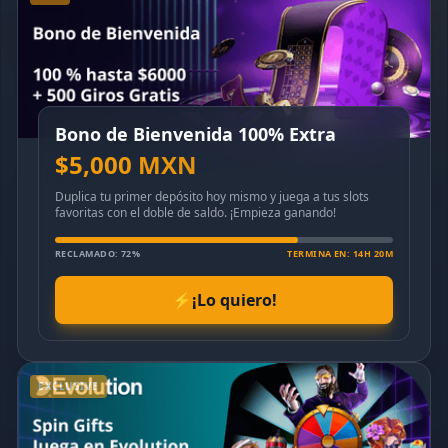
Bono de Bienvenida 100% Extra
$5,000 MXN
Duplica tu primer depósito hoy mismo y juega a tus slots
favoritas con el doble de saldo. ¡Empieza ganando!
RECLAMADO: 72%
TERMINA EN: 14H 20M
⚡
¡Lo quiero!
EXCLUSIVE