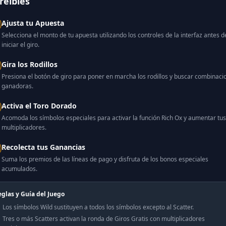
reíbles
Ajusta tu Apuesta
Selecciona el monto de tu apuesta utilizando los controles de la interfaz antes d
iniciar el giro.
Gira los Rodillos
Presiona el botón de giro para poner en marcha los rodillos y buscar combinaci
ganadoras.
Activa el Toro Dorado
Acomoda los símbolos especiales para activar la función Rich Ox y aumentar tus
multiplicadores.
Recolecta tus Ganancias
Suma los premios de las líneas de pago y disfruta de los bonos especiales
acumulados.
eglas y Guía del Juego
Los símbolos Wild sustituyen a todos los símbolos excepto al Scatter.
Tres o más Scatters activan la ronda de Giros Gratis con multiplicadores