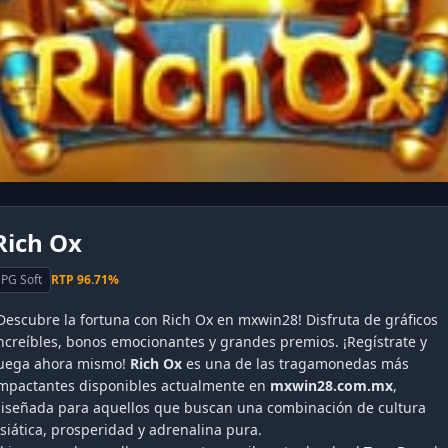
▶
Rich Ox
PG Soft
RTP 96.71%
Descubre la fortuna con Rich Ox en mxwin28! Disfruta de gráficos
ncreíbles, bonos emocionantes y grandes premios. ¡Regístrate y
uega ahora mismo!
Rich Ox
es una de las tragamonedas más
mpactantes disponibles actualmente en
mxwin28.com.mx
,
iseñada para aquellos que buscan una combinación de cultura
siática, prosperidad y adrenalina pura.