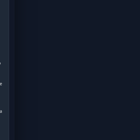
o
te
ca
a