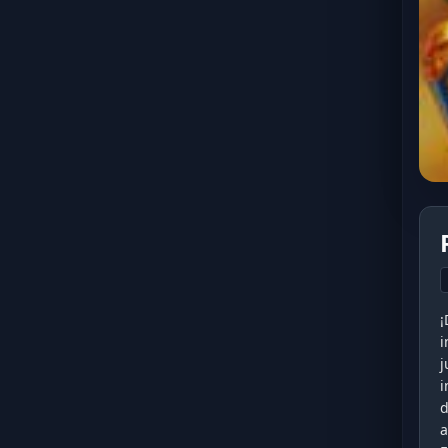
¡
i
j
i
d
a