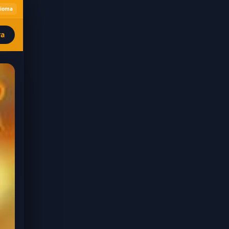
dioma
ra