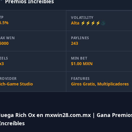
Premios Increíbles
TP
VOLATILITY
6.5%
Alta ⚡⚡⚡⚡🌑
AX WIN
PAYLINES
5000
243
EELS
MIN BET
x3
$1.00 MXN
ROVIDER
FEATURES
ich-Game Studio
Giros Gratis, Multiplicadores
Juega Rich Ox en mxwin28.com.mx | Gana Premio
Increíbles