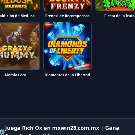
aldición de Medusa
Frenesí de Recompensas
Fiesta de la fruta
Momia Loca
Diamantes de la Libertad
Juega Rich Ox en mxwin28.com.mx | Gana
⚙️