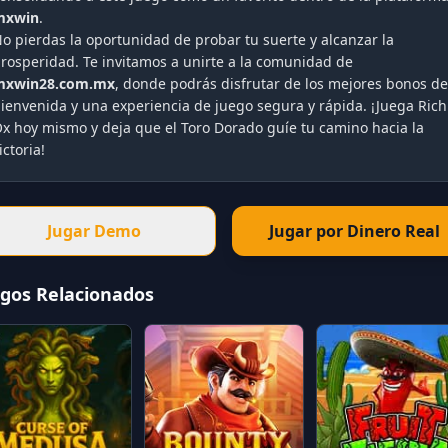
mxwin
.
o pierdas la oportunidad de probar tu suerte y alcanzar la
rosperidad. Te invitamos a unirte a la comunidad de
mxwin28.com.mx
, donde podrás disfrutar de los mejores bonos de
ienvenida y una experiencia de juego segura y rápida. ¡Juega Rich
x hoy mismo y deja que el Toro Dorado guíe tu camino hacia la
ictoria!
Jugar Demo
Jugar por Dinero Real
gos Relacionados