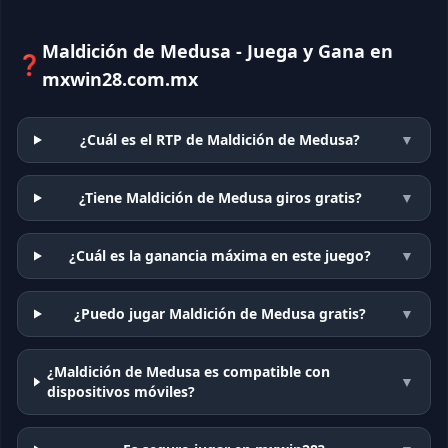
Maldición de Medusa - Juega y Gana en
❓
mxwin28.com.mx
¿Cuál es el RTP de Maldición de Medusa?
▼
¿Tiene Maldición de Medusa giros gratis?
▼
¿Cuál es la ganancia máxima en este juego?
▼
¿Puedo jugar Maldición de Medusa gratis?
▼
¿Maldición de Medusa es compatible con
▼
dispositivos móviles?