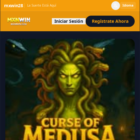
mxwin28
La Suerte Está Aquí
Idioma
Iniciar Sesión
Regístrate Ahora