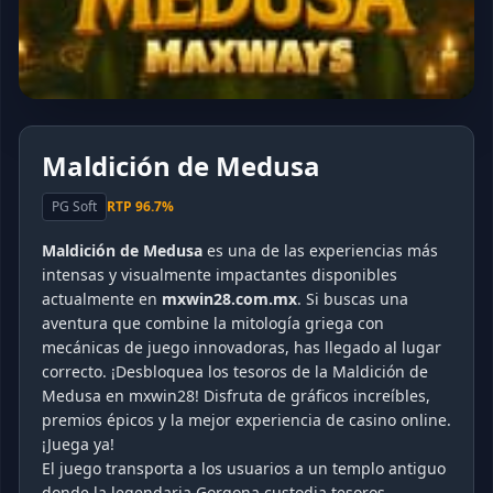
▶
Maldición de Medusa
PG Soft
RTP 96.7%
Maldición de Medusa
es una de las experiencias más
intensas y visualmente impactantes disponibles
actualmente en
mxwin28.com.mx
. Si buscas una
aventura que combine la mitología griega con
mecánicas de juego innovadoras, has llegado al lugar
correcto. ¡Desbloquea los tesoros de la Maldición de
Medusa en mxwin28! Disfruta de gráficos increíbles,
premios épicos y la mejor experiencia de casino online.
¡Juega ya!
El juego transporta a los usuarios a un templo antiguo
donde la legendaria Gorgona custodia tesoros