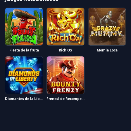
Fiesta de la fruta
Rich Ox
Momia Loca
Diamantes de la Libertad
Frenesí de Recompensas