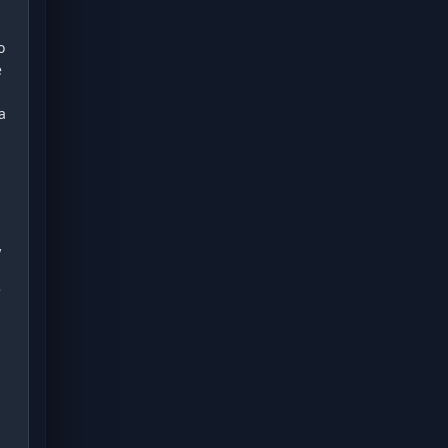
o
e
a
,
e