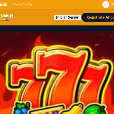
in28
La Suerte Está Aquí
I
Iniciar Sesión
Regístrate Aho