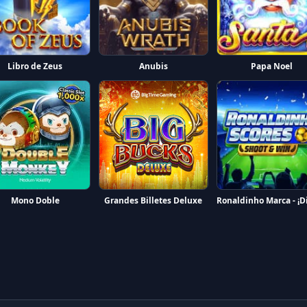
Libro de Zeus
Anubis
Papa Noel
Mono Doble
Grandes Billetes Deluxe