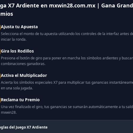
ega X7 Ardiente en mxwin28.com.mx | Gana Gran
emios
Ajusta tu Apuesta
Selecciona el monto de tu apuesta utilizando los controles de la interfaz antes d
iniciar la ronda.
Gira los Rodillos
Presiona el botón de giro para poner en marcha los símbolos ardientes y buscar
combinaciones ganadoras.
Activa el Multiplicador
Acierta los símbolos especiales X7 para multiplicar tus ganancias instantáneam
en una sola jugada.
Reclama tu Premio
Una vez finalizado el giro, tus ganancias se sumarán automáticamente a tu sal
mxwin28.
eglas del Juego X7 Ardiente