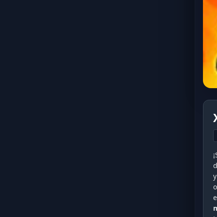
¡
d
y
o
e