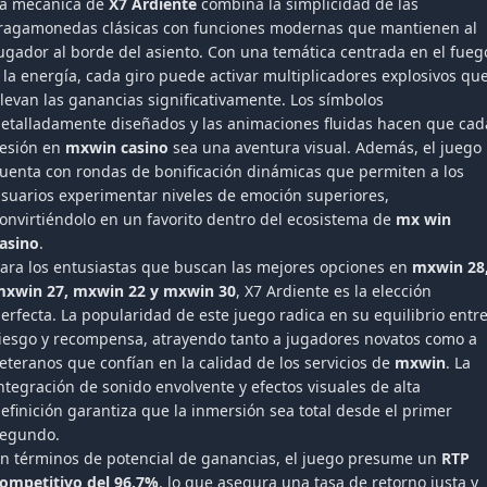
a mecánica de
X7 Ardiente
combina la simplicidad de las
ragamonedas clásicas con funciones modernas que mantienen al
ugador al borde del asiento. Con una temática centrada en el fueg
 la energía, cada giro puede activar multiplicadores explosivos qu
levan las ganancias significativamente. Los símbolos
etalladamente diseñados y las animaciones fluidas hacen que cad
esión en
mxwin casino
sea una aventura visual. Además, el juego
uenta con rondas de bonificación dinámicas que permiten a los
suarios experimentar niveles de emoción superiores,
onvirtiéndolo en un favorito dentro del ecosistema de
mx win
asino
.
ara los entusiastas que buscan las mejores opciones en
mxwin 28
xwin 27, mxwin 22 y mxwin 30
, X7 Ardiente es la elección
erfecta. La popularidad de este juego radica en su equilibrio entr
iesgo y recompensa, atrayendo tanto a jugadores novatos como a
eteranos que confían en la calidad de los servicios de
mxwin
. La
ntegración de sonido envolvente y efectos visuales de alta
efinición garantiza que la inmersión sea total desde el primer
egundo.
n términos de potencial de ganancias, el juego presume un
RTP
ompetitivo del 96.7%
, lo que asegura una tasa de retorno justa y