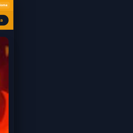
dioma
ra