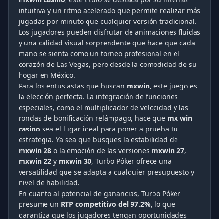
intuitiva y un ritmo acelerado que permite realizar más
jugadas por minuto que cualquier versión tradicional.
Los jugadores pueden disfrutar de animaciones fluidas
y una calidad visual sorprendente que hace que cada
mano se sienta como un torneo profesional en el
corazón de Las Vegas, pero desde la comodidad de su
hogar en México.
Para los entusiastas que buscan
mxwin
, este juego es
la elección perfecta. La integración de funciones
especiales, como el multiplicador de velocidad y las
rondas de bonificación relámpago, hace que
mx win
casino
sea el lugar ideal para poner a prueba tu
estrategia. Ya sea que busques la estabilidad de
mxwin 28
o la emoción de las versiones
mxwin 27
,
mxwin 22
y
mxwin 30
, Turbo Póker ofrece una
versatilidad que se adapta a cualquier presupuesto y
nivel de habilidad.
En cuanto al potencial de ganancias, Turbo Póker
presume un
RTP competitivo del 97.2%
, lo que
garantiza que los jugadores tengan oportunidades